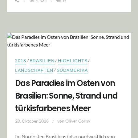
4.334
0
⁄
⁄
⁄
2018
BRASILIEN
HIGHLIGHTS
⁄
LANDSCHAFTEN
SÜDAMERIKA
Das Paradies im Osten von
Brasilien: Sonne, Strand und
türkisfarbenes Meer
20. Oktober 2018
von
Oliver Gorny
Im Nordosten Brasiliens (also nordwestlich von