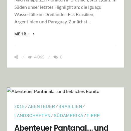
Süden unser letztes Highlight an: die Iguaçu
Wasserfälle im Dreiländer-Eck Brasilien,
Argentinien und Paraguay. Zunächst…
WASSER, WASSER UND NOCHMALS WASSER
MEHR…
4.065
0
⁄
⁄
⁄
2018
ABENTEUER
BRASILIEN
⁄
⁄
LANDSCHAFTEN
SÜDAMERIKA
TIERE
Abenteuer Pantanal…. und