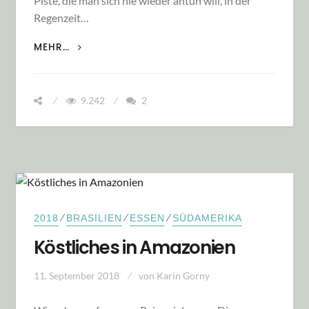
Piste, die man sich nie wieder antun will, in der
Regenzeit…
ABENTEUER TRANSAMAZONICA – SCHAFFEN
MEHR…
WIR SIE ODER SCHAFFT SIE UNS?
9.242
2
⁄
⁄
⁄
2018
BRASILIEN
ESSEN
SÜDAMERIKA
Köstliches in Amazonien
11. September 2018
von
Karin Gorny