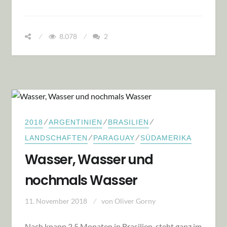
8.078
2
⁄
⁄
⁄
2018
ARGENTINIEN
BRASILIEN
⁄
⁄
LANDSCHAFTEN
PARAGUAY
SÜDAMERIKA
Wasser, Wasser und
nochmals Wasser
11. November 2018
von
Oliver Gorny
Nach knapp 2,5 Monaten in Brasilien, steht ganz im