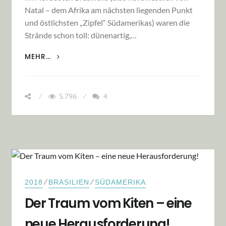
Natal – dem Afrika am nächsten liegenden Punkt
und östlichsten „Zipfel“ Südamerikas) waren die
Strände schon toll: dünenartig,…
DAS PARADIES IM OSTEN VON BRASILIEN:
MEHR…
SONNE, STRAND UND TÜRKISFARBENES MEER
5.796
4
⁄
⁄
2018
BRASILIEN
SÜDAMERIKA
Der Traum vom Kiten – eine
neue Herausforderung!