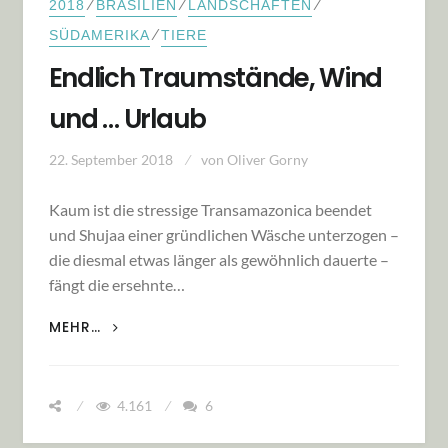
⁄
⁄
⁄
2018
BRASILIEN
LANDSCHAFTEN
⁄
SÜDAMERIKA
TIERE
Endlich Traumstände, Wind
und … Urlaub
22. September 2018
von
Oliver Gorny
Kaum ist die stressige Transamazonica beendet
und Shujaa einer gründlichen Wäsche unterzogen –
die diesmal etwas länger als gewöhnlich dauerte –
fängt die ersehnte…
ENDLICH TRAUMSTÄNDE, WIND UND …
MEHR…
URLAUB
4.161
6