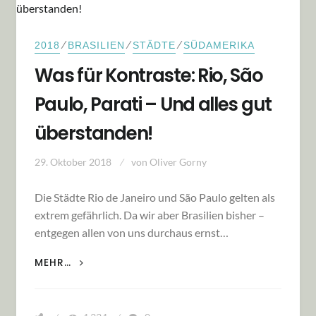
⁄
⁄
⁄
2018
BRASILIEN
STÄDTE
SÜDAMERIKA
Was für Kontraste: Rio, São
Paulo, Parati – Und alles gut
überstanden!
29. Oktober 2018
von
Oliver Gorny
Die Städte Rio de Janeiro und São Paulo gelten als
extrem gefährlich. Da wir aber Brasilien bisher –
entgegen allen von uns durchaus ernst…
WAS FÜR KONTRASTE: RIO, SÃO PAULO,
MEHR…
PARATI – UND ALLES GUT ÜBERSTANDEN!