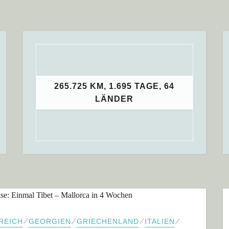
265.725 KM, 1.695 TAGE, 64
LÄNDER
⁄
⁄
⁄
⁄
REICH
GEORGIEN
GRIECHENLAND
ITALIEN