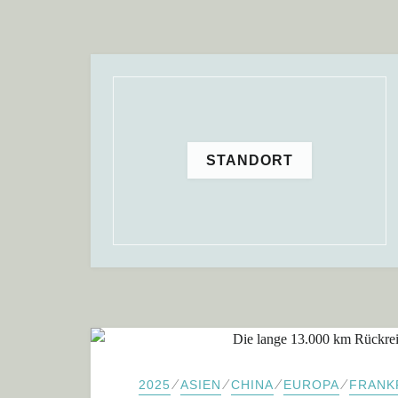
STANDORT
⁄
⁄
⁄
⁄
2025
ASIEN
CHINA
EUROPA
FRANK