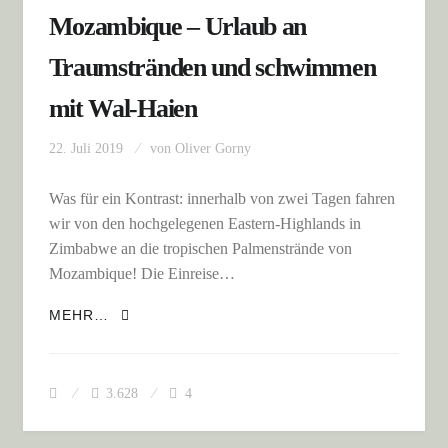
Mozambique – Urlaub an
Traumstränden und schwimmen
mit Wal-Haien
22. Juli 2019
von
Oliver Gorny
Was für ein Kontrast: innerhalb von zwei Tagen fahren
wir von den hochgelegenen Eastern-Highlands in
Zimbabwe an die tropischen Palmenstrände von
Mozambique! Die Einreise…
MOZAMBIQUE – URLAUB AN
MEHR…
TRAUMSTRÄNDEN UND SCHWIMMEN MIT
WAL-HAIEN
3.628
4