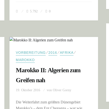
5.792
0
⁄
⁄
⁄
VORBEREITUNG
2016
AFRIKA
MAROKKO
Marokko II: Algerien zum
Greifen nah
19. Oktober 2016
von
Oliver Gorny
Die Weiterfahrt zum größten Dünengebiet
Marokko’s – dem Erg Chegagga – war wie