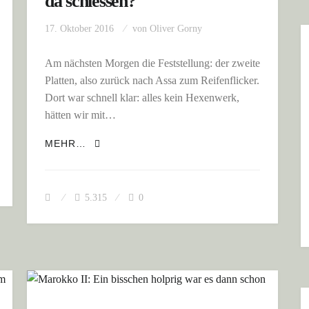
da schiessen?
17. Oktober 2016
von
Oliver Gorny
Am nächsten Morgen die Feststellung: der zweite
Platten, also zurück nach Assa zum Reifenflicker.
Dort war schnell klar: alles kein Hexenwerk,
hätten wir mit…
DROMEDAREN
MAROKKO II: NA, WER WILL DENN DA SC
MEHR…
5.315
0