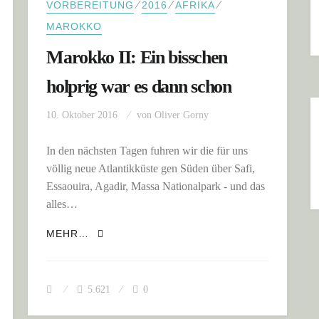
⁄
⁄
⁄
VORBEREITUNG
2016
AFRIKA
MAROKKO
Marokko II: Ein bisschen
holprig war es dann schon
10. Oktober 2016
von
Oliver Gorny
In den nächsten Tagen fuhren wir die für uns
völlig neue Atlantikküste gen Süden über Safi,
Essaouira, Agadir, Massa Nationalpark - und das
alles…
MAROKKO II: EIN BISSCHEN HOLPRIG W
MEHR…
 MAL REIFENWECHSEL IM TIEFSAND
5.621
0