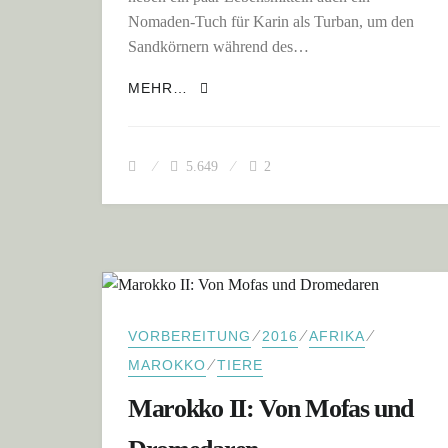
Nomaden-Tuch für Karin als Turban, um den
Sandkörnern während des…
MAROKKO II: KNIRSCHENDE ZÄH
MEHR…
5.649
2
⁄
⁄
⁄
VORBEREITUNG
2016
AFRIKA
⁄
MAROKKO
TIERE
Marokko II: Von Mofas und