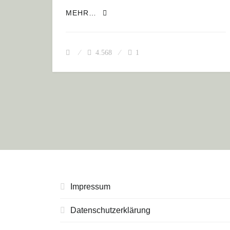
MAROKKO II: MAL ANDERS – ANR
MEHR…
4.568
1
Impressum
Datenschutzerklärung