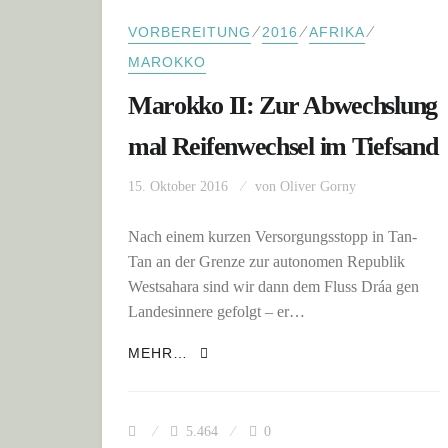
⁄
⁄
⁄
VORBEREITUNG
2016
AFRIKA
MAROKKO
Marokko II: Zur Abwechslung
mal Reifenwechsel im Tiefsand
15. Oktober 2016
von
Oliver Gorny
Nach einem kurzen Versorgungsstopp in Tan-
Tan an der Grenze zur autonomen Republik
Westsahara sind wir dann dem Fluss Dráa gen
Landesinnere gefolgt – er…
MAROKKO II: ZUR ABWECHSLUNG
MEHR…
5.464
0