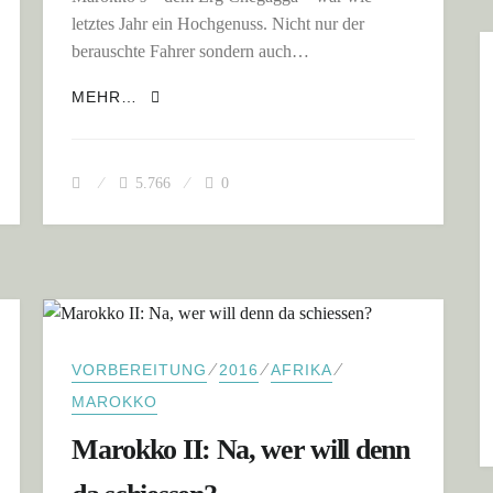
letztes Jahr ein Hochgenuss. Nicht nur der
berauschte Fahrer sondern auch…
NE
MAROKKO II: ALGERIEN ZUM GREIFEN N
MEHR…
5.766
0
⁄
⁄
⁄
VORBEREITUNG
2016
AFRIKA
MAROKKO
Marokko II: Na, wer will denn