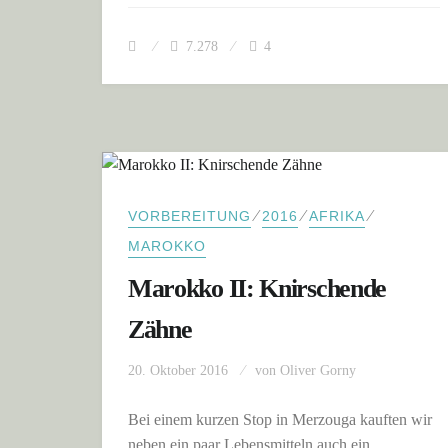
7.278
4
⁄
⁄
⁄
VORBEREITUNG
2016
AFRIKA
MAROKKO
Marokko II: Knirschende
Zähne
20. Oktober 2016
von
Oliver Gorny
Bei einem kurzen Stop in Merzouga kauften wir
neben ein paar Lebensmitteln auch ein