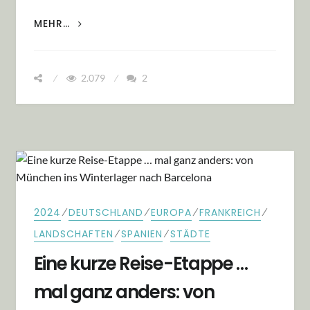
DIE LANGE 13.000 KM RÜCKREISE: EINMAL
MEHR…
TIBET – MALLORCA IN 4 WOCHEN
2.079
2
⁄
⁄
⁄
⁄
2024
DEUTSCHLAND
EUROPA
FRANKREICH
⁄
⁄
LANDSCHAFTEN
SPANIEN
STÄDTE
Eine kurze Reise-Etappe …
mal ganz anders: von