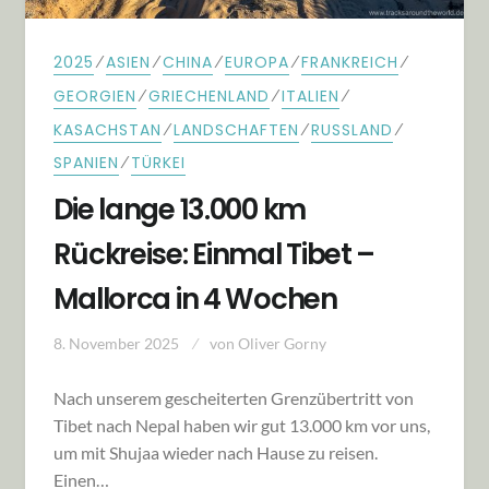
⁄
⁄
⁄
⁄
⁄
2025
ASIEN
CHINA
EUROPA
FRANKREICH
⁄
⁄
⁄
GEORGIEN
GRIECHENLAND
ITALIEN
⁄
⁄
⁄
KASACHSTAN
LANDSCHAFTEN
RUSSLAND
⁄
SPANIEN
TÜRKEI
Die lange 13.000 km
Rückreise: Einmal Tibet –
Mallorca in 4 Wochen
8. November 2025
von
Oliver Gorny
Nach unserem gescheiterten Grenzübertritt von
Tibet nach Nepal haben wir gut 13.000 km vor uns,
um mit Shujaa wieder nach Hause zu reisen.
Einen…