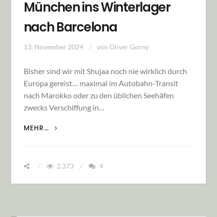
München ins Winterlager
nach Barcelona
13. November 2024
von
Oliver Gorny
Bisher sind wir mit Shujaa noch nie wirklich durch
Europa gereist… maximal im Autobahn-Transit
nach Marokko oder zu den üblichen Seehäfen
zwecks Verschiffung in…
EINE KURZE REISE-ETAPPE … MAL GANZ
MEHR…
ANDERS: VON MÜNCHEN INS WINTERLAGER
NACH BARCELONA
2.373
4