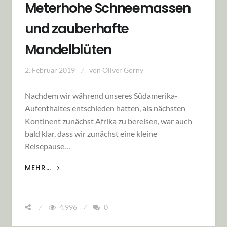
Meterhohe Schneemassen
und zauberhafte
Mandelblüten
2. Februar 2019
von
Oliver Gorny
Nachdem wir während unseres Südamerika-
Aufenthaltes entschieden hatten, als nächsten
Kontinent zunächst Afrika zu bereisen, war auch
bald klar, dass wir zunächst eine kleine
Reisepause…
AUF HEIMATURLAUB: METERHOHE
MEHR…
SCHNEEMASSEN UND ZAUBERHAFTE
MANDELBLÜTEN
4.996
0