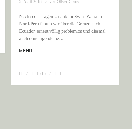
5. April 2018
von
Oliver Gorny
Nach sechs Tagen Urlaub im Swiss Wassi in
, VULKANE, VULKANE…
Nord-Peru fahren wir über die Grenze nach
Ecuador, erneut völlig problemlos und diesmal
auch ohne irgendeine…
„NO SOMOS BANDITOS“ – ECUADOR, EI
MEHR…
4.716
4