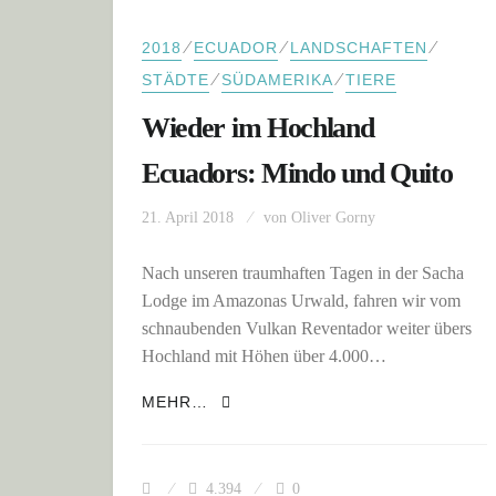
⁄
⁄
⁄
2018
ECUADOR
LANDSCHAFTEN
⁄
⁄
STÄDTE
SÜDAMERIKA
TIERE
Wieder im Hochland
Ecuadors: Mindo und Quito
21. April 2018
von
Oliver Gorny
Nach unseren traumhaften Tagen in der Sacha
Lodge im Amazonas Urwald, fahren wir vom
schnaubenden Vulkan Reventador weiter übers
Hochland mit Höhen über 4.000…
WIEDER IM HOCHLAND ECUADOR
MEHR…
4.394
0