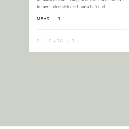
immer ändert sich die Landschaft und…
ECUADORS HOCHLAND: VULKANE
MEHR…
4.596
1