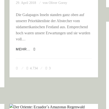
29. April 2018
von
Oliver Gorny
Die Galapagos Inseln standen ganz oben auf
unserer Prioritätenliste der Abstecher vom
südamerikanischen Festland aus. Entsprechend
hoch waren unsere Erwartungen und sie wurden
voll…
DIE GALAPAGOS – SEGELTÖRN DURCH D
MEHR…
 ABENTEUERLICHEN SÜDEN KOLUMBIENS
4.734
3