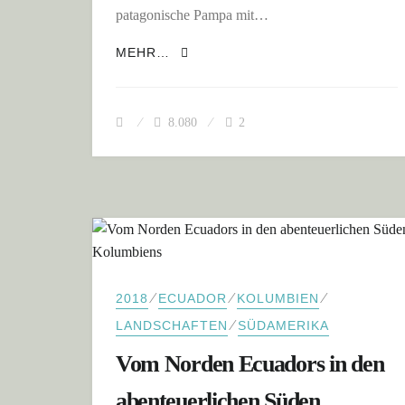
patagonische Pampa mit…
EINE ZUSAMMENFASSUNG: SÜDA
MEHR…
8.080
2
⁄
⁄
⁄
2018
ECUADOR
KOLUMBIEN
⁄
LANDSCHAFTEN
SÜDAMERIKA
Vom Norden Ecuadors in den
abenteuerlichen Süden