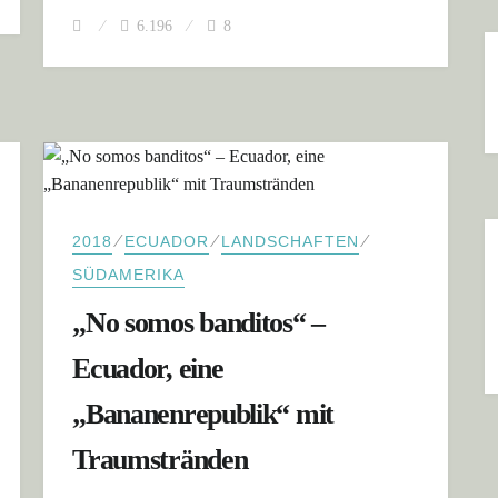
6.196
8
⁄
⁄
⁄
2018
ECUADOR
LANDSCHAFTEN
SÜDAMERIKA
„No somos banditos“ –
Ecuador, eine
„Bananenrepublik“ mit
Traumstränden