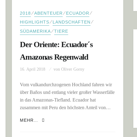
⁄
⁄
⁄
2018
ABENTEUER
ECUADOR
⁄
⁄
HIGHLIGHTS
LANDSCHAFTEN
⁄
SÜDAMERIKA
TIERE
Der Oriente: Ecuador´s
Amazonas Regenwald
16. April 2018
von
Oliver Gorny
Vom vulkandurchzogenen Hochland fahren wir
über Baños und entlang vieler großer Wasserfälle
in das Amazonas-Tiefland. Ecuador hat
zusammen mit Peru den höchsten Anteil von…
S: MINDO UND QUITO
DER ORIENTE: ECUADOR´S AMAZONAS 
MEHR…