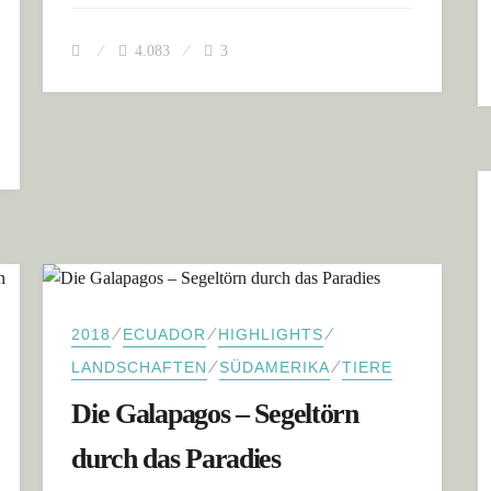
4.083
3
MERIKA
⁄
⁄
⁄
2018
ECUADOR
HIGHLIGHTS
⁄
⁄
LANDSCHAFTEN
SÜDAMERIKA
TIERE
Die Galapagos – Segeltörn
durch das Paradies