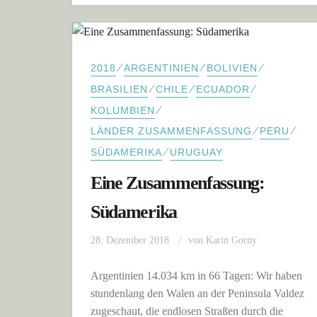
⁄
⁄
⁄
2018
ARGENTINIEN
BOLIVIEN
⁄
⁄
⁄
BRASILIEN
CHILE
ECUADOR
⁄
KOLUMBIEN
⁄
⁄
LÄNDER ZUSAMMENFASSUNG
PERU
⁄
SÜDAMERIKA
URUGUAY
Eine Zusammenfassung:
Südamerika
28. Dezember 2018
von
Karin Gorny
Argentinien 14.034 km in 66 Tagen: Wir haben
stundenlang den Walen an der Peninsula Valdez
zugeschaut, die endlosen Straßen durch die