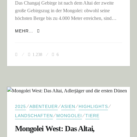
Das Changaj Gebirge ist nach dem Altai der zweite
große Gebirgszug in der Mongolei: obwohl seine
höchsten Berge bis zu 4.000 Meter erreichen, sind…
DIE ZENTRALE MONGOLEI MIT DEM
MEHR…
CHANGAJ GEBIRGE UND DER HAUPTSTADT
ULAANBATAAR
1.238
6
⁄
⁄
⁄
⁄
2025
ABENTEUER
ASIEN
HIGHLIGHTS
⁄
⁄
LANDSCHAFTEN
MONGOLEI
TIERE
Mongolei West: Das Altai,