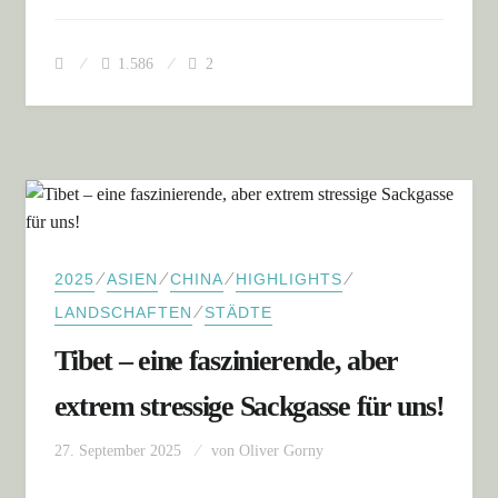
1.586
2
⁄
⁄
⁄
⁄
2025
ASIEN
CHINA
HIGHLIGHTS
⁄
LANDSCHAFTEN
STÄDTE
Tibet – eine faszinierende, aber
extrem stressige Sackgasse für uns!
27. September 2025
von
Oliver Gorny