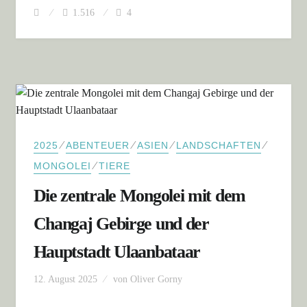
1.516
4
⁄
⁄
⁄
⁄
2025
ABENTEUER
ASIEN
LANDSCHAFTEN
⁄
MONGOLEI
TIERE
Die zentrale Mongolei mit dem
Changaj Gebirge und der
Hauptstadt Ulaanbataar
12. August 2025
von
Oliver Gorny