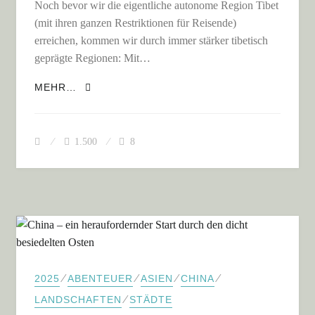
Noch bevor wir die eigentliche autonome Region Tibet
(mit ihren ganzen Restriktionen für Reisende)
erreichen, kommen wir durch immer stärker tibetisch
geprägte Regionen: Mit…
TIBET – EINE FASZINIERENDE, ABER
MEHR…
EXTREM STRESSIGE SACKGASSE FÜR UNS!
1.500
8
⁄
⁄
⁄
⁄
2025
ABENTEUER
ASIEN
CHINA
⁄
LANDSCHAFTEN
STÄDTE