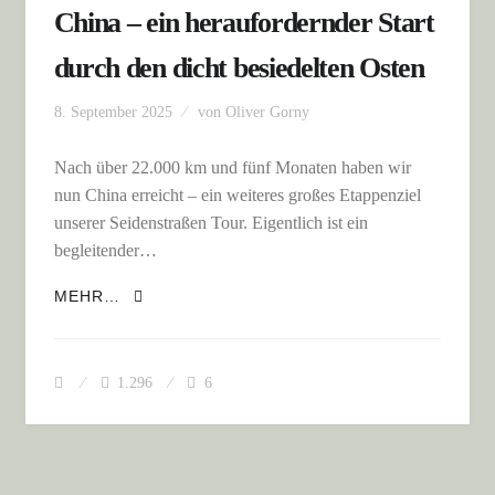
China – ein heraufordernder Start
durch den dicht besiedelten Osten
8. September 2025
von
Oliver Gorny
Nach über 22.000 km und fünf Monaten haben wir
nun China erreicht – ein weiteres großes Etappenziel
unserer Seidenstraßen Tour. Eigentlich ist ein
begleitender…
CHINA – EIN HERAUFORDERNDER START
MEHR…
DURCH DEN DICHT BESIEDELTEN OSTEN
1.296
6