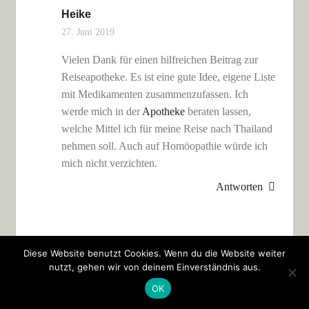
Heike
27. Juni 2019
Vielen Dank für einen hilfreichen Beitrag zur
Reiseapotheke. Es ist eine gute Idee, eigene Liste
mit Medikamenten zusammenzufassen. Ich
werde mich in der
Apotheke
beraten lassen,
welche Mittel ich für meine Reise nach Thailand
nehmen soll. Auch auf Homöopathie würde ich
mich nicht verzichten.
Antworten
Diese Website benutzt Cookies. Wenn du die Website weiter
Emma
nutzt, gehen wir von deinem Einverständnis aus.
23. April 2019
OK
Auf Homöopathie würde ich mich nicht