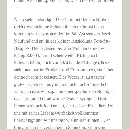
dünne Besiedlung. Mal sehen, was davon wir antreffen
…
Nach sieben-stündiger Überfahrt mit der Nachtfähre
(leider waren keine Schlafkabinen mehr buchbar)
kommen wir etwas gerädert im Süd-Westen der Insel
Neufundland an, in der kleinen Ansiedlung Port-Au-
Basques. Die nächsten fast drei Wochen fahren wir
knapp 3.000 km und sehen weder Elche, noch
Schwarzbären, noch vorbeiziehende Eisberge (diese
sieht man nur im Frühjahr und Frühsommer), sind aber
dennoch sehr begeistert. Das Wetter ist zu unserer
großen Überraschung immer noch hochsommerlich
warm, so dass wir sogar, in einer geschützten Bucht, in
das hier gut 20 Grad warme Wasser springen. Dort
lernen wir auch Joe kennen, der nächste Kanadier, der
uns mit seiner Liebenswürdigkeit vollkommen
überwältigt und wir uns fast wie im Iran fühlen … er
bringt uns selbstgeräucherten Schinken, Eiern von