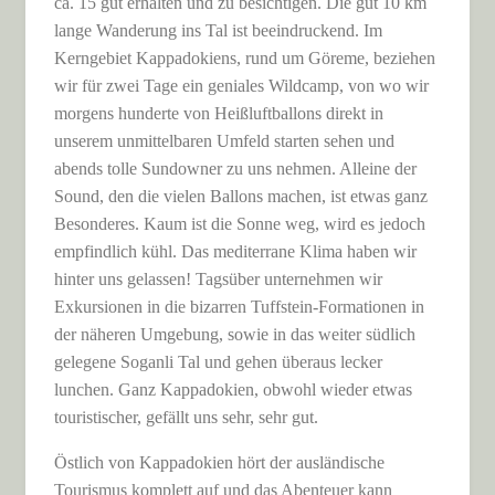
ca. 15 gut erhalten und zu besichtigen. Die gut 10 km
lange Wanderung ins Tal ist beeindruckend. Im
Kerngebiet Kappadokiens, rund um Göreme, beziehen
wir für zwei Tage ein geniales Wildcamp, von wo wir
morgens hunderte von Heißluftballons direkt in
unserem unmittelbaren Umfeld starten sehen und
abends tolle Sundowner zu uns nehmen. Alleine der
Sound, den die vielen Ballons machen, ist etwas ganz
Besonderes. Kaum ist die Sonne weg, wird es jedoch
empfindlich kühl. Das mediterrane Klima haben wir
hinter uns gelassen! Tagsüber unternehmen wir
Exkursionen in die bizarren Tuffstein-Formationen in
der näheren Umgebung, sowie in das weiter südlich
gelegene Soganli Tal und gehen überaus lecker
lunchen. Ganz Kappadokien, obwohl wieder etwas
touristischer, gefällt uns sehr, sehr gut.
Östlich von Kappadokien hört der ausländische
Tourismus komplett auf und das Abenteuer kann