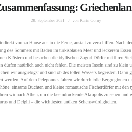
usammenfassung: Griechenla
28. September 2021
von
Karin Gorny
 direkt von zu Hause aus in die Ferne, anstatt zu verschiffen. Nach d
gerung des Sommers mit Baden im türkisblauen Meer und leckerem Essen 
en Klöstern und besuchen die idyllischen Zagori Dörfer mit ihren Ste
 dürfen natürlich auch nicht fehlen. Die meisten Inseln sind zu klein
hen wir ausgiebigst und sind ob des tollen Wassers begeistert. Dann ge
iert werden. Auf dem Peleponnes fahren wir durch tolle Bergregionen u
chöne, einsame Buchten und kleine romantische Fischerdörfer mit den t
fahren wir nach Athen, um die beeindruckende Akropolis zu sehen und
urus und Delphi – die wichtigsten antiken Sehenswürdigkeiten.