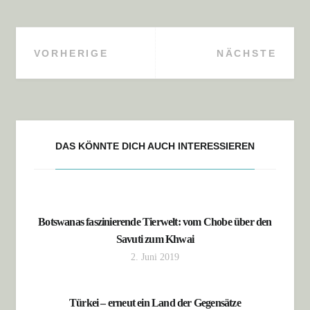
VORHERIGE
NÄCHSTE
Beitragsnavigation
DAS KÖNNTE DICH AUCH INTERESSIEREN
Botswanas faszinierende Tierwelt: vom Chobe über den
Savuti zum Khwai
2. Juni 2019
Türkei – erneut ein Land der Gegensätze