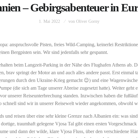
nien – Gebirgsabenteuer in Eu
1. Mai 2022
von
Oliver Gorny
ropa: anspruchsvolle Pisten, freies Wild-Camping, keinerlei Restriktione
inen Bergpisten sein. Wir sind jedenfalls sehr gespannt.
ehalten beim Langzeit-Parking in der Nähe des Flughafen Athens ab. Da
brav springt der Motor an und auch alles andere passt. Erst einmal ta
gerungen durch den Ukraine-Krieg gemacht 😉) und eine Wagenwäsche 
mpe (die sich am Tage unserer Abreise zugesetzt hatte). Weiter geht e
vor unserer Reiseunterbrechung standen. Inzwischen haben die fußläufi
 So schnell sind wir in unserer Reisewelt wieder angekommen, obwohl 
s und reisen über eine sehr kleine Grenze nach Albanien ein: was sind
ortige, traumhaft gelegene Vjosa Tal gibt einen ersten Vorgeschmack 
me und dann der wilde, klare Vjosa Fluss, über den verschiedene Hä