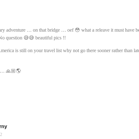
ary adventure … on that bridge … oef 😳 what a releave it must have b
 question 😅😅 beautiful pics !!
rica is still on your travel list why not go there sooner rather than la
 …… 🙏🏼🌎
rny
22