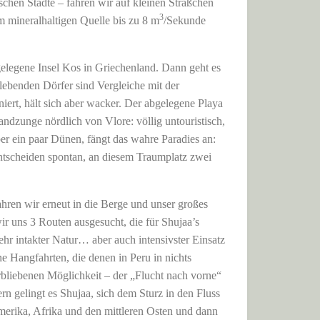
schen Städte – fahren wir auf kleinen Sträßchen
3
m mineralhaltigen Quelle bis zu 8 m
/Sekunde
gelegene Insel Kos in Griechenland. Dann geht es
lebenden Dörfer sind Vergleiche mit der
niert, hält sich aber wacker. Der abgelegene Playa
Landzunge nördlich von Vlore: völlig untouristisch,
er ein paar Dünen, fängt das wahre Paradies an:
ntscheiden spontan, an diesem Traumplatz zwei
ahren wir erneut in die Berge und unser großes
r uns 3 Routen ausgesucht, die für Shujaa’s
hr intakter Natur… aber auch intensivster Einsatz
e Hangfahrten, die denen in Peru in nichts
rbliebenen Möglichkeit – der „Flucht nach vorne“
rn gelingt es Shujaa, sich dem Sturz in den Fluss
merika, Afrika und den mittleren Osten und dann