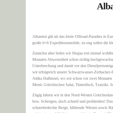
Alba
Albanien gilt als das letzte Offroad-Paradies in Eu
große 6×6 Expeditionsmobile, zu eng sollen die kle
Zunächst aber holen wir Shujaa erst einmal wohlb
Monaten Abwesenheit schon richtig hochgewachsen, 
Unterbrechung und damit vor den Dieselpreisstei
wir erfolgreich unsere Schwarzwasser-Zerhacker-Pu
Attika Halbinsel, wo wir schon vor zwei Monaten 
Menü: Griechischen Salat, Tintenfisch, Tzatziki.
Zügig fahren wir in den Nord-Westen Griechenland
bzw. Schengen, doch schnell und problemlos! Das d
schneebedeckte Berge, blühende Wiesen sowie Bäu