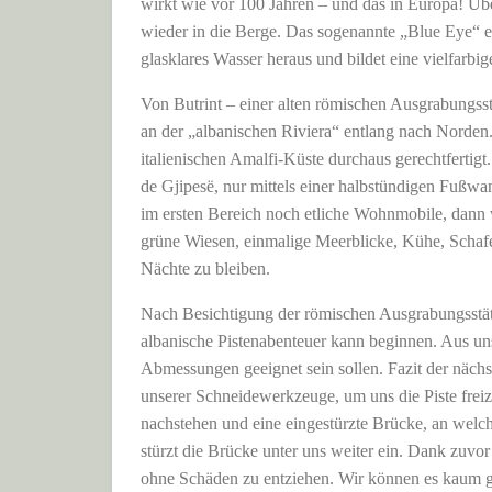
wirkt wie vor 100 Jahren – und das in Europa! Übe
wieder in die Berge. Das sogenannte „Blue Eye“ er
glasklares Wasser heraus und bildet eine vielfarbig
Von Butrint – einer alten römischen Ausgrabungss
an der „albanischen Riviera“ entlang nach Norden.
italienischen Amalfi-Küste durchaus gerechtfertigt
de Gjipesë, nur mittels einer halbstündigen Fußwand
im ersten Bereich noch etliche Wohnmobile, dann w
grüne Wiesen, einmalige Meerblicke, Kühe, Schafe
Nächte zu bleiben.
Nach Besichtigung der römischen Ausgrabungsstätte
albanische Pistenabenteuer kann beginnen. Aus un
Abmessungen geeignet sein sollen. Fazit der nächs
unserer Schneidewerkzeuge, um uns die Piste freiz
nachstehen und eine eingestürzte Brücke, an welc
stürzt die Brücke unter uns weiter ein. Dank zuvor
ohne Schäden zu entziehen. Wir können es kaum gl