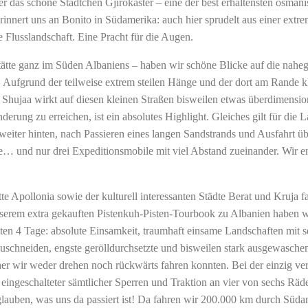
r das schöne Städtchen Gjirokaster – eine der best erhaltensten osmani
innert uns an Bonito in Südamerika: auch hier sprudelt aus einer extre
e Flusslandschaft. Eine Pracht für die Augen.
tätte ganz im Süden Albaniens – haben wir schöne Blicke auf die nahe
 Aufgrund der teilweise extrem steilen Hänge und der dort am Rande k
. Shujaa wirkt auf diesen kleinen Straßen bisweilen etwas überdimensio
erung zu erreichen, ist ein absolutes Highlight. Gleiches gilt für die 
eiter hinten, nach Passieren eines langen Sandstrands und Ausfahrt üb
… und nur drei Expeditionsmobile mit viel Abstand zueinander. Wir e
 Apollonia sowie der kulturell interessanten Städte Berat und Kruja f
serem extra gekauften Pistenkuh-Pisten-Tourbook zu Albanien haben wi
ten 4 Tage: absolute Einsamkeit, traumhaft einsame Landschaften mit se
uschneiden, engste gerölldurchsetzte und bisweilen stark ausgewaschen
her wir weder drehen noch rückwärts fahren konnten. Bei der einzig ve
 eingeschalteter sämtlicher Sperren und Traktion an vier von sechs Räde
auben, was uns da passiert ist! Da fahren wir 200.000 km durch Süda