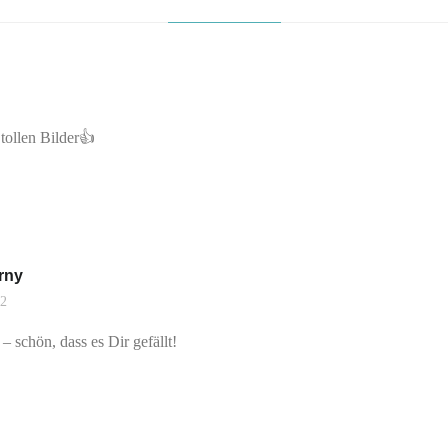
tollen Bilder👍
rny
22
– schön, dass es Dir gefällt!